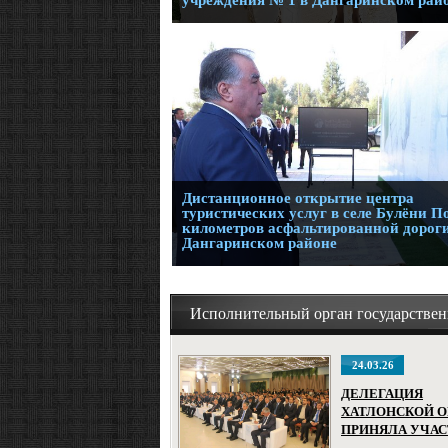
учреждения № 1 в Дангаринском рай
Дистанционное открытие центра
туристических услуг в селе Булёни П
километров асфальтированной дороги
Дангаринском районе
Исполнительный орган государствен
24.03.26
ДЕЛЕГАЦИЯ
ХАТЛОНСКОЙ 
ПРИНЯЛА УЧАС
ВТОРОМ