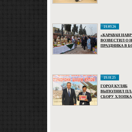
МЕЖРЕГИОНА
ФОРУМЕ
ПРЕДПРИНИМА
ТАДЖИКИСТАН
УЗБЕКИСТАНА
21.03.26
«КАРАВАН НАВР
ВОЗВЕСТИЛ О 
ПРАЗДНИКА В Б
25.11.25
ГОРОД КУЛЯБ
ВЫПОЛНИЛ ПЛ
СБОРУ ХЛОПКА