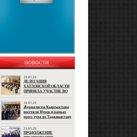
НОВОСТИ
24.03.26
ДЕЛЕГАЦИЯ
ХАТЛОНСКОЙ ОБЛАСТИ
ПРИНЯЛА УЧАСТИЕ ВО
ВТОРОМ
МЕЖРЕГИОНАЛЬНОМ
24.03.26
ФОРУМЕ
Журналисты Кыргызстана
ПРЕДПРИНИМАТЕЛЬСТВА
посетили Нурек в рамках
ТАДЖИКИСТАНА И
пресс-тура по Таджикистану
УЗБЕКИСТАНА
21.03.26
ПРОДОЛЖЕНИЕ