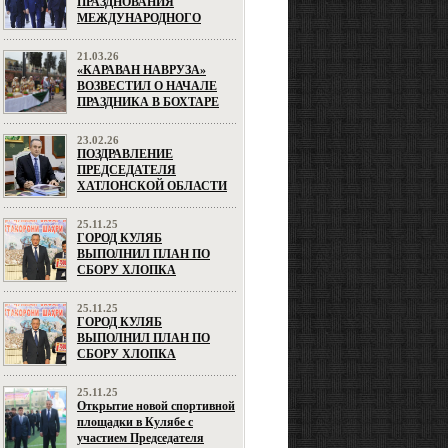
ПРАЗДНОВАНИЯ
МЕЖДУНАРОДНОГО
ПРАЗДНИКА НАВРУЗ В
ХАТЛОНСКОЙ ОБЛАСТИ
21.03.26
«КАРАВАН НАВРУЗА»
ВОЗВЕСТИЛ О НАЧАЛЕ
ПРАЗДНИКА В БОХТАРЕ
23.02.26
ПОЗДРАВЛЕНИЕ
ПРЕДСЕДАТЕЛЯ
ХАТЛОНСКОЙ ОБЛАСТИ
ДАВЛАТАЛИ САИДА ПО
СЛУЧАЮ 33-Й
25.11.25
ГОДОВЩИНЫ СОЗДАНИЯ
ГОРОД КУЛЯБ
ВООРУЖЕННЫХ СИЛ
ВЫПОЛНИЛ ПЛАН ПО
РЕСПУБЛИКИ
СБОРУ ХЛОПКА
ТАДЖИКИСТАН!
Уважаемые генералы и
25.11.25
офицеры, сержанты и
ГОРОД КУЛЯБ
солдаты! Дорогие ветераны
ВЫПОЛНИЛ ПЛАН ПО
Вооружённых Сил! Примите
СБОРУ ХЛОПКА
искренние поздравления
25.11.25
Открытие новой спортивной
площадки в Кулябе с
участием Председателя