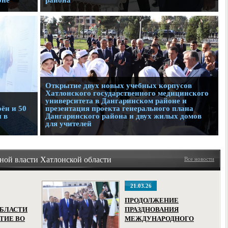
оне
района
Открытие двух новых учебных корпусов
Хатлонского государственного медицинского
университета в Дангаринском районе и
оён и 50
презентация проекта генерального плана
 в
Дангаринского района и двух жилых домов
для учителей
ной власти Хатлонской области
Все новости
21.03.26
ПРОДОЛЖЕНИЕ
ОБЛАСТИ
ПРАЗДНОВАНИЯ
ТИЕ ВО
МЕЖДУНАРОДНОГО
ПРАЗДНИКА НАВРУЗ В