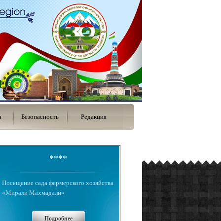
я
Безопасность
Редакция
****
Посещение сада фермерского хозяйства
«Мирали Махмадали»
Подробнее